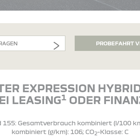
RAGEN
PROBEFAHRT V
TER EXPRESSION HYBRID
1
EI LEASING
ODER FINAN
d 155: Gesamtverbrauch kombiniert (l/100 km)
kombiniert (g/km): 106; CO
-Klasse: C
2