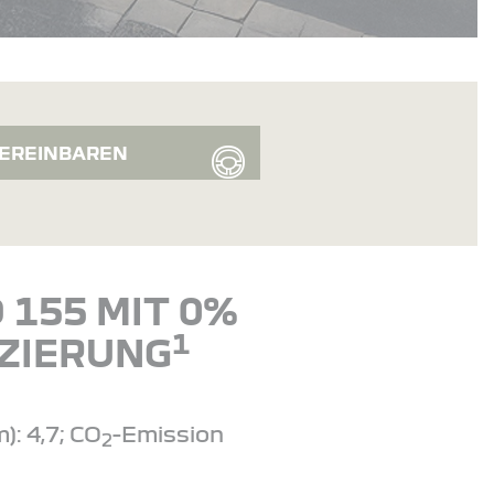
EREINBAREN
 155 MIT 0%
1
ZIERUNG
: 4,7; CO
-Emission
2