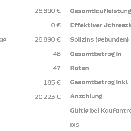
28.890 €
Gesamtlaufleistun
0 €
Effektiver Jahresz
ag
28.890 €
Sollzins (gebunden)
48
Gesamtbetrag in
Raten
47
Gesamtbetrag inkl.
185 €
Anzahlung
20.223 €
Gültig bei Kaufantr
bis