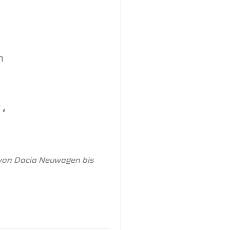
n
r
,
 von Dacia Neuwagen bis