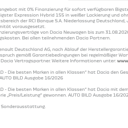
ngebot mit 0% Finanzierung für sofort verfügbaren Bigst
Bigster Expression Hybrid 155 in weißer Lackierung und o
ftsbereich der RCI Banque S.A. Niederlassung Deutschland
nität vorausgesetzt.
nanzierungsverträge von Dacia Neuwagen bis zum 31.08.202
gskosten. Bei allen teilnehmenden Dacia Partnern.
enault Deutschland AG, nach Ablauf der Herstellergaranti
nspruch gemäß Garantiebedingungen bei regelmäßiger Wa
 Dacia Vertragspartner. Weitere Informationen unter:
www.
D - Die besten Marken in allen Klassen“ hat Dacia den Ge
. AUTO BILD Ausgabe 16/2026
D - Die besten Marken in allen Klassen“ hat Dacia mit dem
gorie „Preis/Leistung“ gewonnen. AUTO BILD Ausgabe 16/20
it Sonderausstattung.